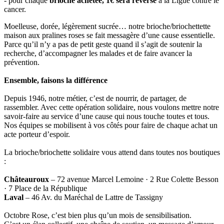
- pour chaque
brioche achetée, 1€ sera reversé
à la Ligue contre le
cancer.
Moelleuse, dorée, légèrement sucrée… notre brioche/briochettette
maison aux pralines roses se fait messagère d’une cause essentielle.
Parce qu’il n’y a pas de petit geste quand il s’agit de soutenir la
recherche, d’accompagner les malades et de faire avancer la
prévention.
Ensemble, faisons la différence
Depuis 1946, notre métier, c’est de nourrir, de partager, de
rassembler. Avec cette opération solidaire, nous voulons mettre notre
savoir-faire au service d’une cause qui nous touche toutes et tous.
Nos équipes se mobilisent à vos côtés pour faire de chaque achat un
acte porteur d’espoir.
La brioche/briochette solidaire vous attend dans toutes nos boutiques
:
Châteauroux
– 72 avenue Marcel Lemoine · 2 Rue Colette Besson
· 7 Place de la République
Laval
– 46 Av. du Maréchal de Lattre de Tassigny
Octobre Rose, c’est bien plus qu’un mois de sensibilisation.