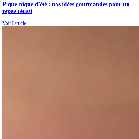
Pique-nique d’été : nos idées gourmandes pour un
repas réussi
Voir l'article